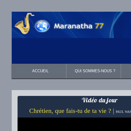
ACCUEIL
QUI SOMMES-NOUS ?
Présentation
Ce que nous croyons
Vidéo du jour
Chrétien, que fais-tu de ta vie ? |
PAUL WAS