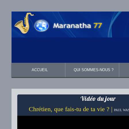
ACCUEIL
QUI SOMMES-NOUS ?
Présentation
Ce que nous croyons
Vidéo du jour
Chrétien, que fais-tu de ta vie ? |
PAUL WAS