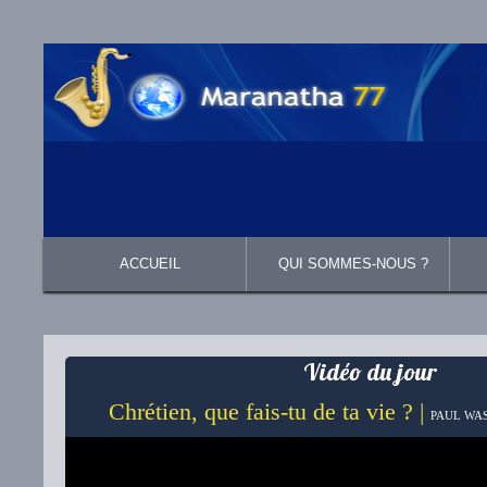
ACCUEIL
QUI SOMMES-NOUS ?
Présentation
Ce que nous croyons
Vidéo du jour
Chrétien, que fais-tu de ta vie ? |
PAUL WAS