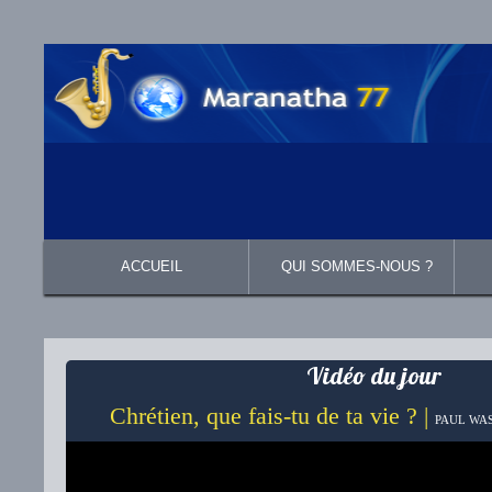
ACCUEIL
QUI SOMMES-NOUS ?
Présentation
Ce que nous croyons
Vidéo du jour
Chrétien, que fais-tu de ta vie ? |
PAUL WAS