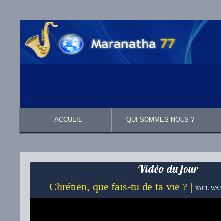
ACCUEIL
QUI SOMMES-NOUS ?
Présentation
Ce que nous croyons
Vidéo du jour
Chrétien, que fais-tu de ta vie ? |
PAUL WAS