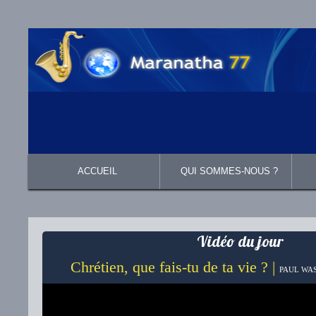
ACCUEIL
QUI SOMMES-NOUS ?
Présentation
Ce que nous croyons
Vidéo du jour
Chrétien, que fais-tu de ta vie ? |
PAUL WAS