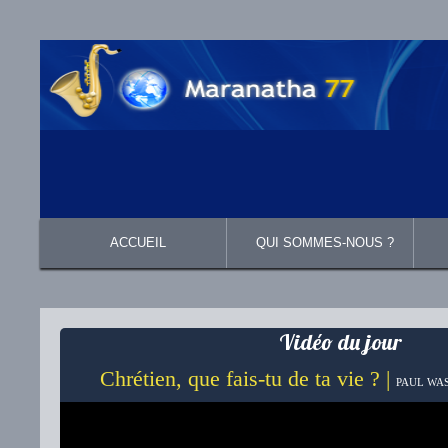
ACCUEIL
QUI SOMMES-NOUS ?
Présentation
Ce que nous croyons
Vidéo du jour
Chrétien, que fais-tu de ta vie ? |
PAUL WAS