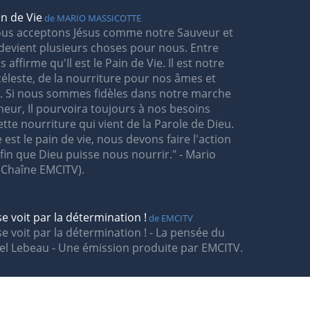
in de Vie
de MARIO MASSICOTTE
us acceptons Jésus comme notre Sauveur et
 devient plusieurs choses pour nous. Entre
s affirme qu'Il est le Pain de Vie. Il est notre
céleste, de la nourriture pour nos âmes et
t. Si nous sommes fidèles dans notre marche
neur, Il pourvoira toujours à nos besoins
cette nourriture qui vient de la Parole de Dieu.
 est le pain de vie, nous devons faire l'action
afin que Dieu puisse nous nourrir." - Mario
(Chaîne EMCITV).
 se voit par la détermination !
de EMCITV
 se voit par la détermination ! - La pensée du
ael Lebeau - Une émission produite par EMCITV.
de prières - Vol 1 (Instrumental)